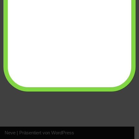
Die Softwareschmiede:
Thomas Schmidt
Neve
| Präsentiert von
WordPress